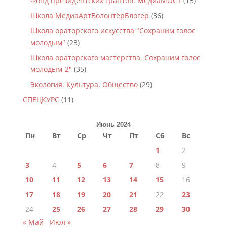
Фонд президентских грантов. МедиаМОСТ
(15)
Школа МедиаАртВолонтёрБлогер
(36)
Школа ораторского искусства "Сохраним голос
молодым"
(23)
Школа ораторского мастерства. Сохраним голос
молодым-2"
(35)
Экология. Культура. Общество
(29)
СПЕЦКУРС
(11)
Июнь 2024
Пн
Вт
Ср
Чт
Пт
Сб
Вс
1
2
3
4
5
6
7
8
9
10
11
12
13
14
15
16
17
18
19
20
21
22
23
24
25
26
27
28
29
30
« Май
Июл »