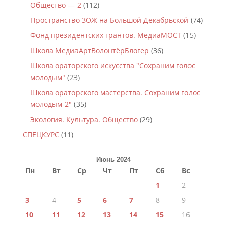
Общество — 2
(112)
Пространство ЗОЖ на Большой Декабрьской
(74)
Фонд президентских грантов. МедиаМОСТ
(15)
Школа МедиаАртВолонтёрБлогер
(36)
Школа ораторского искусства "Сохраним голос
молодым"
(23)
Школа ораторского мастерства. Сохраним голос
молодым-2"
(35)
Экология. Культура. Общество
(29)
СПЕЦКУРС
(11)
Июнь 2024
Пн
Вт
Ср
Чт
Пт
Сб
Вс
1
2
3
4
5
6
7
8
9
10
11
12
13
14
15
16