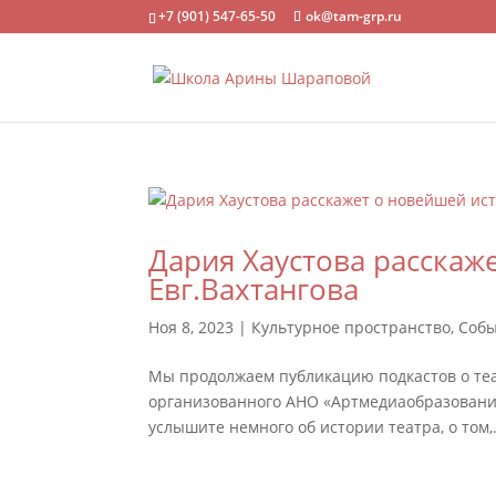
+7 (901) 547-65-50
ok@tam-grp.ru
Дария Хаустова расскаж
Евг.Вахтангова
Ноя 8, 2023
|
Культурное пространство
,
Соб
Мы продолжаем публикацию подкастов о теа
организованного АНО «Артмедиаобразование
услышите немного об истории театра, о том,.