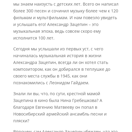
мы знаем наизусть с детских лет. Всего он написал
более 300 песен и сочинил музыку более чем к 120
фильмам и мультфильмам. И нам повезло увидеть
и услышать его! Александр Зацепин – это
музыкальная эпоха, ведь совсем скоро ему
исполнится 100 лет.
Сегодня мы услышали из первых уст, с чего
начиналась музыкальная история в жизни
Александра Зацепин, всегда ли он хотел стать
композитором, как он добирался в теплушке до
своего места службы в 1945, как они
познакомились с Леонидом Гайдаем.
Знали ли вы, что, по сути, крестной мамой
Зацепина в кино была Нина Гребешкова? А
благодаря Евгению Матвееву он попал в
Новосибирский армейский ансамбль песни и
пляски?
Впрочем, сам Александр Зацепин убежден, что это