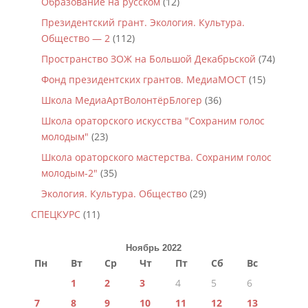
Образование на русском
(12)
Президентский грант. Экология. Культура.
Общество — 2
(112)
Пространство ЗОЖ на Большой Декабрьской
(74)
Фонд президентских грантов. МедиаМОСТ
(15)
Школа МедиаАртВолонтёрБлогер
(36)
Школа ораторского искусства "Сохраним голос
молодым"
(23)
Школа ораторского мастерства. Сохраним голос
молодым-2"
(35)
Экология. Культура. Общество
(29)
СПЕЦКУРС
(11)
Ноябрь 2022
Пн
Вт
Ср
Чт
Пт
Сб
Вс
1
2
3
4
5
6
7
8
9
10
11
12
13