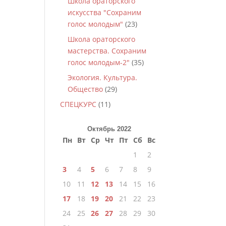
Школа ораторского
искусства "Сохраним
голос молодым"
(23)
Школа ораторского
мастерства. Сохраним
голос молодым-2"
(35)
Экология. Культура.
Общество
(29)
СПЕЦКУРС
(11)
Октябрь 2022
Пн
Вт
Ср
Чт
Пт
Сб
Вс
1
2
3
4
5
6
7
8
9
10
11
12
13
14
15
16
17
18
19
20
21
22
23
24
25
26
27
28
29
30