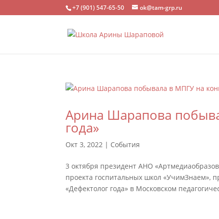
+7 (901) 547-65-50
ok@tam-grp.ru
Арина Шарапова побыва
года»
Окт 3, 2022
|
События
3 октября президент АНО «Артмедиаобразов
проекта госпитальных школ «УчимЗнаем», п
«Дефектолог года» в Московском педагогичес