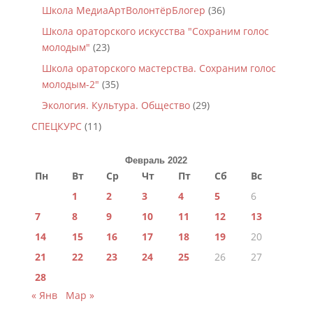
Школа МедиаАртВолонтёрБлогер
(36)
Школа ораторского искусства "Сохраним голос
молодым"
(23)
Школа ораторского мастерства. Сохраним голос
молодым-2"
(35)
Экология. Культура. Общество
(29)
СПЕЦКУРС
(11)
Февраль 2022
Пн
Вт
Ср
Чт
Пт
Сб
Вс
1
2
3
4
5
6
7
8
9
10
11
12
13
14
15
16
17
18
19
20
21
22
23
24
25
26
27
28
« Янв
Мар »