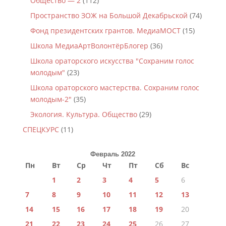
Общество — 2
(112)
Пространство ЗОЖ на Большой Декабрьской
(74)
Фонд президентских грантов. МедиаМОСТ
(15)
Школа МедиаАртВолонтёрБлогер
(36)
Школа ораторского искусства "Сохраним голос
молодым"
(23)
Школа ораторского мастерства. Сохраним голос
молодым-2"
(35)
Экология. Культура. Общество
(29)
СПЕЦКУРС
(11)
Февраль 2022
Пн
Вт
Ср
Чт
Пт
Сб
Вс
1
2
3
4
5
6
7
8
9
10
11
12
13
14
15
16
17
18
19
20
21
22
23
24
25
26
27