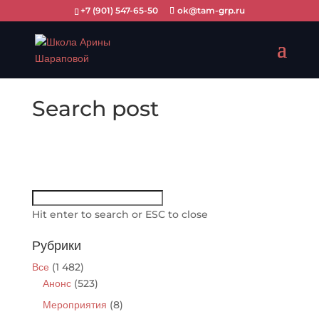
+7 (901) 547-65-50
ok@tam-grp.ru
Search post
Hit enter to search or ESC to close
Рубрики
Все
(1 482)
Анонс
(523)
Мероприятия
(8)