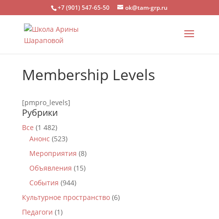
+7 (901) 547-65-50
ok@tam-grp.ru
Membership Levels
[pmpro_levels]
Рубрики
Все
(1 482)
Анонс
(523)
Мероприятия
(8)
Объявления
(15)
События
(944)
Культурное пространство
(6)
Педагоги
(1)