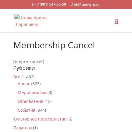
+7 (901) 547-65-50
ok@tam-grp.ru
Membership Cancel
[pmpro_cancel]
Рубрики
Все
(1 482)
Анонс
(523)
Мероприятия
(8)
Объявления
(15)
События
(944)
Культурное пространство
(6)
Педагоги
(1)