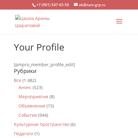
+7 (901) 547-65-50
ok@tam-grp.ru
Your Profile
[pmpro_member_profile_edit]
Рубрики
Все
(1 482)
Анонс
(523)
Мероприятия
(8)
Объявления
(15)
События
(944)
Культурное пространство
(6)
Педагоги
(1)