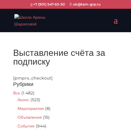
+7 (901) 547-65-50
ok@tam-grp.ru
Выставление счёта за
подписку
[pmpro_checkout]
Рубрики
Все
(1 482)
Анонс
(523)
Мероприятия
(8)
Объявления
(15)
События
(944)