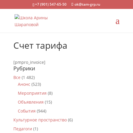
+7 (901) 547-65-50
ok@tam-grp.ru
Счет тарифа
[pmpro_invoice]
Рубрики
Все
(1 482)
Анонс
(523)
Мероприятия
(8)
Объявления
(15)
События
(944)
Культурное пространство
(6)
Педагоги
(1)