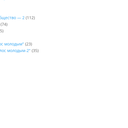
Общество — 2
(112)
(74)
5)
лос молодым"
(23)
олос молодым-2"
(35)