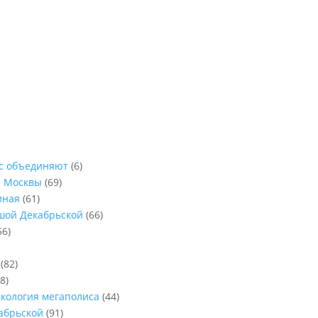
ас объединяют
(6)
ы Москвы
(69)
иная
(61)
ьшой Декабрьской
(66)
56)
(82)
8)
Экология мегаполиса
(44)
абрьской
(91)