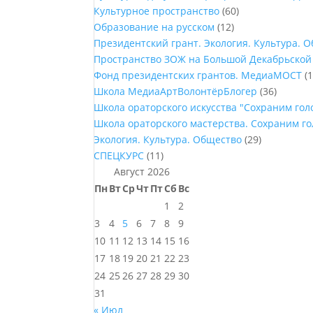
Культурное пространство
(60)
Образование на русском
(12)
Президентский грант. Экология. Культура. 
Пространство ЗОЖ на Большой Декабрьской
Фонд президентских грантов. МедиаМОСТ
(1
Школа МедиаАртВолонтёрБлогер
(36)
Школа ораторского искусства "Сохраним го
Школа ораторского мастерства. Сохраним г
Экология. Культура. Общество
(29)
СПЕЦКУРС
(11)
Август 2026
Пн
Вт
Ср
Чт
Пт
Сб
Вс
1
2
3
4
5
6
7
8
9
10
11
12
13
14
15
16
17
18
19
20
21
22
23
24
25
26
27
28
29
30
31
« Июл