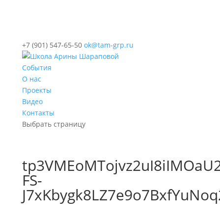
+7 (901) 547-65-50
ok@tam-grp.ru
События
О нас
Проекты
Видео
Контакты
Выбрать страницу
tp3VMEoMTojvz2uI8iIMOaU2
FS-
J7xKbygk8LZ7e9o7BxfYuNoq