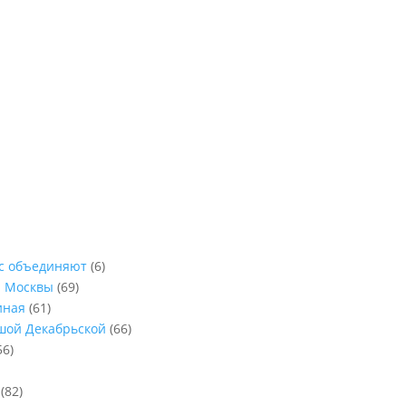
ас объединяют
(6)
ы Москвы
(69)
иная
(61)
ьшой Декабрьской
(66)
56)
(82)