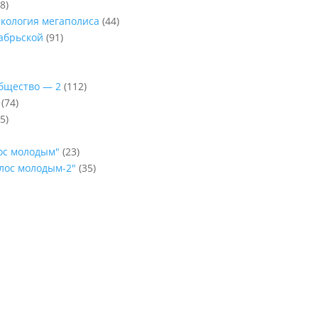
8)
Экология мегаполиса
(44)
абрьской
(91)
Общество — 2
(112)
(74)
5)
лос молодым"
(23)
олос молодым-2"
(35)