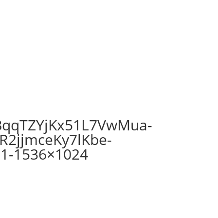
BqqTZYjKx51L7VwMua-
R2jjmceKy7lKbe-
1-1536×1024