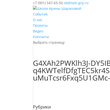
+7 (901) 547-65-50
ok@tam-grp.ru
События
О нас
Проекты
Видео
Контакты
Выбрать страницу
G4XAh2PWKlh3J-DY5I
q4KWTelfDfgTEC5kr4S
uMuTcsr6Fxq5U1GMc-
Рубрики