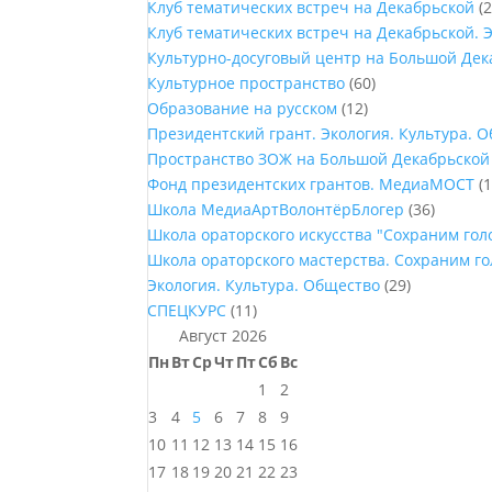
Клуб тематических встреч на Декабрьской
(2
Клуб тематических встреч на Декабрьской. 
Культурно-досуговый центр на Большой Дек
Культурное пространство
(60)
Образование на русском
(12)
Президентский грант. Экология. Культура. 
Пространство ЗОЖ на Большой Декабрьской
Фонд президентских грантов. МедиаМОСТ
(1
Школа МедиаАртВолонтёрБлогер
(36)
Школа ораторского искусства "Сохраним го
Школа ораторского мастерства. Сохраним г
Экология. Культура. Общество
(29)
СПЕЦКУРС
(11)
Август 2026
Пн
Вт
Ср
Чт
Пт
Сб
Вс
1
2
3
4
5
6
7
8
9
10
11
12
13
14
15
16
17
18
19
20
21
22
23