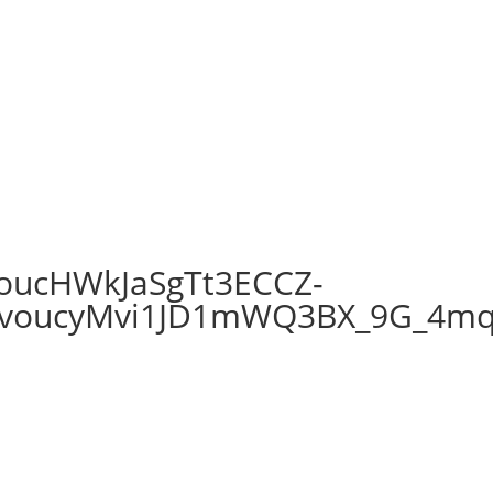
oucHWkJaSgTt3ECCZ-
JvoucyMvi1JD1mWQ3BX_9G_4m