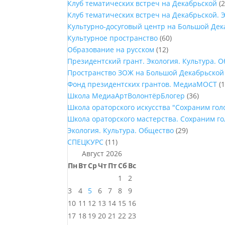
Клуб тематических встреч на Декабрьской
(2
Клуб тематических встреч на Декабрьской. 
Культурно-досуговый центр на Большой Дек
Культурное пространство
(60)
Образование на русском
(12)
Президентский грант. Экология. Культура. 
Пространство ЗОЖ на Большой Декабрьской
Фонд президентских грантов. МедиаМОСТ
(1
Школа МедиаАртВолонтёрБлогер
(36)
Школа ораторского искусства "Сохраним го
Школа ораторского мастерства. Сохраним г
Экология. Культура. Общество
(29)
СПЕЦКУРС
(11)
Август 2026
Пн
Вт
Ср
Чт
Пт
Сб
Вс
1
2
3
4
5
6
7
8
9
10
11
12
13
14
15
16
17
18
19
20
21
22
23