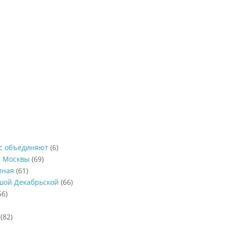
ас объединяют
(6)
ы Москвы
(69)
иная
(61)
ьшой Декабрьской
(66)
56)
(82)