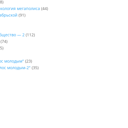
8)
Экология мегаполиса
(44)
абрьской
(91)
Общество — 2
(112)
(74)
5)
лос молодым"
(23)
олос молодым-2"
(35)