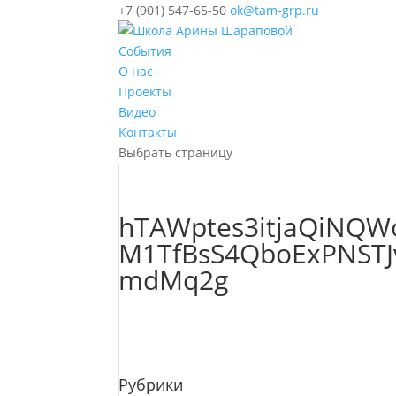
+7 (901) 547-65-50
ok@tam-grp.ru
События
О нас
Проекты
Видео
Контакты
Выбрать страницу
hTAWptes3itjaQiNQW
M1TfBsS4QboExPNST
mdMq2g
Рубрики