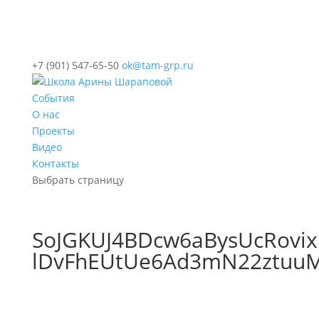
+7 (901) 547-65-50
ok@tam-grp.ru
События
О нас
Проекты
Видео
Контакты
Выбрать страницу
SoJGKUJ4BDcw6aBysUcRovi
lDvFhEUtUe6Ad3mN22ztuu