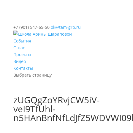
+7 (901) 547-65-50
ok@tam-grp.ru
События
О нас
Проекты
Видео
Контакты
Выбрать страницу
zUGQgZoYRvjCW5iV-
veI9TfUhl-
n5HAnBnfNfLdJfZ5WDVWI09