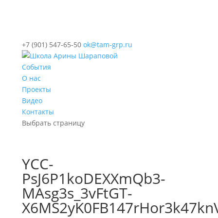
+7 (901) 547-65-50
ok@tam-grp.ru
События
О нас
Проекты
Видео
Контакты
Выбрать страницу
YCC-
PsJ6P1koDEXXmQb3-
MAsg3s_3vFtGT-
X6MS2yK0FB147rHor3k47kn