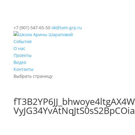
+7 (901) 547-65-50
ok@tam-grp.ru
События
О нас
Проекты
Видео
Контакты
Выбрать страницу
fT3B2YP6JJ_bhwoye4ltgAX
VyJG34YvAtNqJtS0sS2BpCO