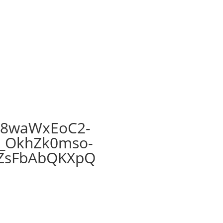
58waWxEoC2-
_OkhZk0mso-
jZsFbAbQKXpQ