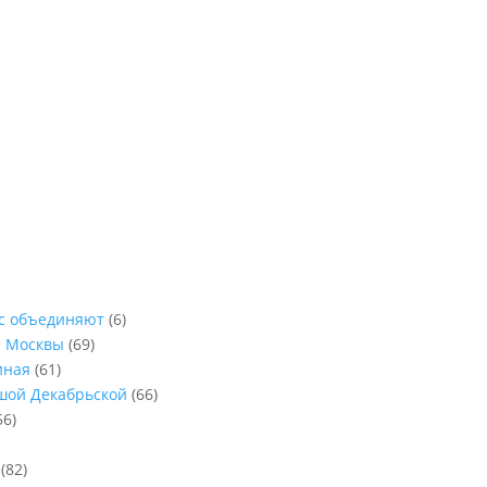
ас объединяют
(6)
ы Москвы
(69)
иная
(61)
ьшой Декабрьской
(66)
56)
(82)