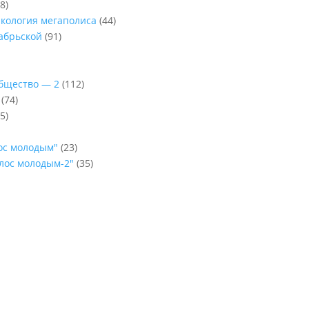
8)
Экология мегаполиса
(44)
абрьской
(91)
Общество — 2
(112)
(74)
5)
лос молодым"
(23)
олос молодым-2"
(35)