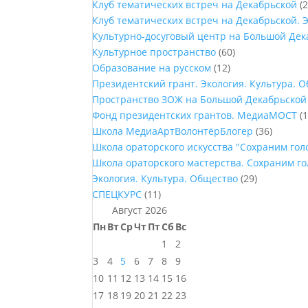
Клуб тематических встреч на Декабрьской
(2
Клуб тематических встреч на Декабрьской. 
Культурно-досуговый центр на Большой Дек
Культурное пространство
(60)
Образование на русском
(12)
Президентский грант. Экология. Культура. 
Пространство ЗОЖ на Большой Декабрьской
Фонд президентских грантов. МедиаМОСТ
(1
Школа МедиаАртВолонтёрБлогер
(36)
Школа ораторского искусства "Сохраним го
Школа ораторского мастерства. Сохраним г
Экология. Культура. Общество
(29)
СПЕЦКУРС
(11)
Август 2026
Пн
Вт
Ср
Чт
Пт
Сб
Вс
1
2
3
4
5
6
7
8
9
10
11
12
13
14
15
16
17
18
19
20
21
22
23