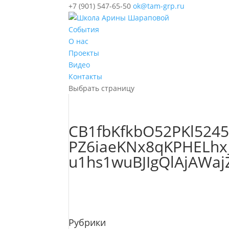
+7 (901) 547-65-50
ok@tam-grp.ru
События
О нас
Проекты
Видео
Контакты
Выбрать страницу
CB1fbKfkbO52PKl524
PZ6iaeKNx8qKPHELhx
u1hs1wuBJIgQlAjAWa
Рубрики