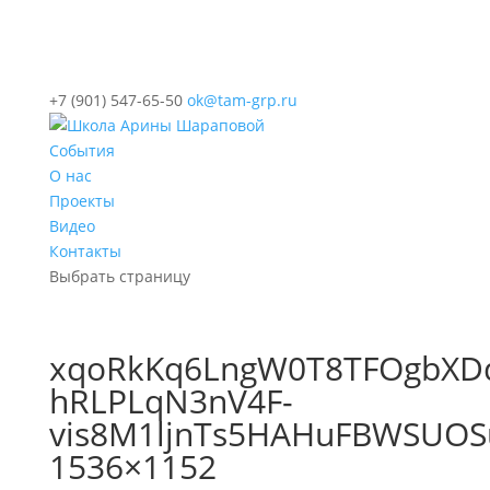
+7 (901) 547-65-50
ok@tam-grp.ru
События
О нас
Проекты
Видео
Контакты
Выбрать страницу
xqoRkKq6LngW0T8TFOgbXDd
hRLPLqN3nV4F-
vis8M1ljnTs5HAHuFBWSUOS
1536×1152