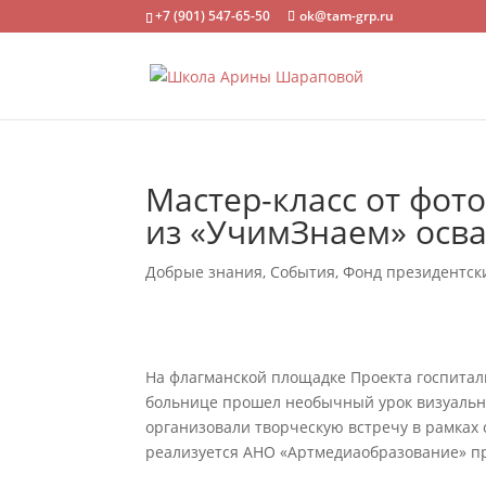
+7 (901) 547-65-50
ok@tam-grp.ru
Мастер-класс от фот
из «УчимЗнаем» осва
Добрые знания
,
События
,
Фонд президентск
На флагманской площадке Проекта госпитал
больнице прошел необычный урок визуально
организовали творческую встречу в рамках
реализуется АНО «Артмедиаобразование» пр