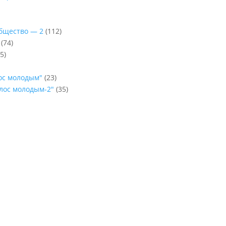
Общество — 2
(112)
(74)
5)
лос молодым"
(23)
олос молодым-2"
(35)