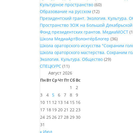
Культурное пространство
(60)
Образование на русском
(12)
Президентский грант. Экология. Культура. 
Пространство ЗОЖ на Большой Декабрьской
Фонд президентских грантов. МедиаМОСТ
(1
Школа МедиаАртВолонтёрБлогер
(36)
Школа ораторского искусства "Сохраним го
Школа ораторского мастерства. Сохраним г
Экология. Культура. Общество
(29)
СПЕЦКУРС
(11)
Август 2026
Пн
Вт
Ср
Чт
Пт
Сб
Вс
1
2
3
4
5
6
7
8
9
10
11
12
13
14
15
16
17
18
19
20
21
22
23
24
25
26
27
28
29
30
31
« Июл