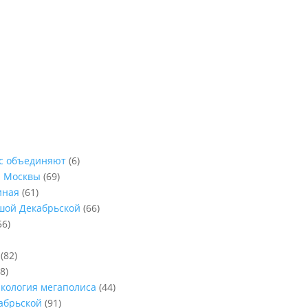
ас объединяют
(6)
ы Москвы
(69)
иная
(61)
ьшой Декабрьской
(66)
56)
(82)
8)
Экология мегаполиса
(44)
абрьской
(91)