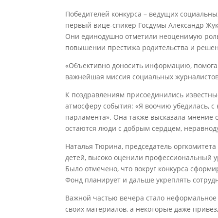
Победителей конкурса – ведущих социальны
первый вице-спикер Госдумы Александр Жуко
Они единодушно отметили неоценимую роль
повышении престижа родительства и решен
«Объективно доносить информацию, помог
важнейшая миссия социальных журналистов.
К поздравлениям присоединились известны
атмосферу события: «Я воочию убедилась, с 
парламента». Она также высказала мнение 
остаются люди с добрым сердцем, неравно
Наталья Тюрина, председатель оргкомитета
детей, высоко оценили профессиональный у
Было отмечено, что вокруг конкурса сформ
Фонд планирует и дальше укреплять сотруд
Важной частью вечера стало неформальное
своих материалов, а некоторые даже привез