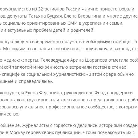
х журналистов из 32 регионов России – лично приветствовали
в, депутаты Татьяна Буцкая, Елена Вторыгина и многие другие
 социально ориентированных СМИ в укреплении семьи,
ии актуальных проблем детей и родителей.
ающую людям своевременно получать необходимую помощь – э
 Мы видим в вас наших союзников», – подчеркнули законодате
е медиа-эксперты. Телеведущая Арина Шарапова отметила осо
какой теплотой и искренностью встречали гостей в стенах
о специфике социальной журналистики: «В этой сфере обычно
душные и справедливые».
 конкурса, и Елена Федюнина, руководитель Фонда поддержки
ровень, конструктивность и креативность представленных рабо
ировалось уникальное профессиональное сообщество, с которым
ничество.
 общение. Журналисты с гордостью делились историями созда
ли в Москву героев своих публикаций, чтобы познакомить их с