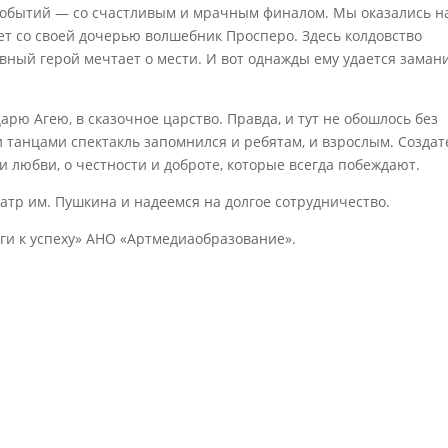
событий — со счастливым и мрачным финалом. Мы оказались н
вет со своей дочерью волшебник Просперо. Здесь колдовство
авный герой мечтает о мести. И вот однажды ему удается заман
царю Агею, в сказочное царство. Правда, и тут не обошлось без
 танцами спектакль запомнился и ребятам, и взрослым. Создат
и любви, о честности и доброте, которые всегда побеждают.
атр им. Пушкина и надеемся на долгое сотрудничество.
и к успеху» АНО «Артмедиаобразование».