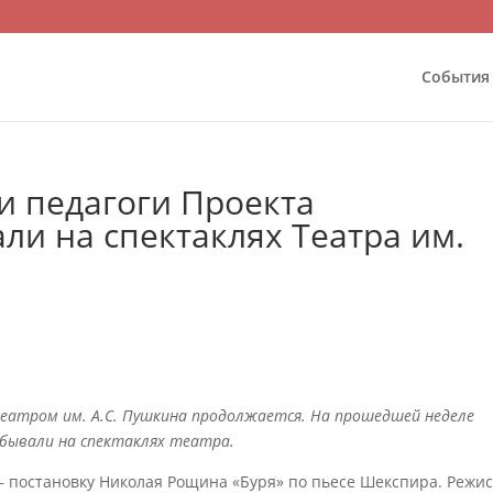
События
и педагоги Проекта
и на спектаклях Театра им.
еатром им. А.С. Пушкина продолжается. На прошедшей неделе
обывали на спектаклях театра.
— постановку Николая Рощина «Буря» по пьесе Шекспира. Режи