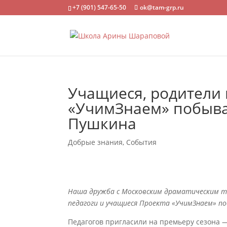
+7 (901) 547-65-50
ok@tam-grp.ru
Учащиеся, родители 
«УчимЗнаем» побывал
Пушкина
Добрые знания
,
События
Наша дружба с Московским драматическим т
педагоги и учащиеся Проекта «УчимЗнаем» п
Педагогов пригласили на премьеру сезона 