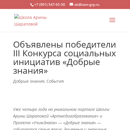
+7 (901) 547-65-50
ok@tam-grp.ru
Объявлены победители
III Конкурса социальных
инициатив «Добрые
знания»
Добрые знания
,
События
Уже четыре года на уникальном портале Школы
Арины Шараповой «Артмедиаобразование» и
Проекта «УчимЗнаем» — «Добрые знания» —
собираются самые яркие, душевные и значимые