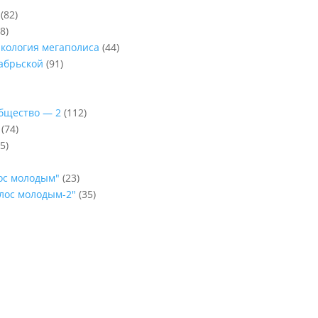
(82)
8)
Экология мегаполиса
(44)
абрьской
(91)
Общество — 2
(112)
(74)
5)
лос молодым"
(23)
олос молодым-2"
(35)