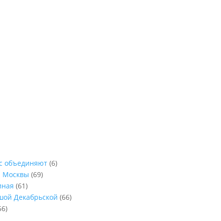
ас объединяют
(6)
ы Москвы
(69)
иная
(61)
ьшой Декабрьской
(66)
56)