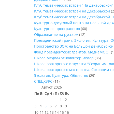
Клуб тематических встреч "На Декабрьской"
Клуб тематических встреч на Декабрьской
(2
Клуб тематических встреч на Декабрьской. 
Культурно-досуговый центр на Большой Дек
Культурное пространство
(60)
Образование на русском
(12)
Президентский грант. Экология. Культура. 
Пространство ЗОЖ на Большой Декабрьской
Фонд президентских грантов. МедиаМОСТ
(1
Школа МедиаАртВолонтёрБлогер
(36)
Школа ораторского искусства "Сохраним го
Школа ораторского мастерства. Сохраним г
Экология. Культура. Общество
(29)
СПЕЦКУРС
(11)
Август 2026
Пн
Вт
Ср
Чт
Пт
Сб
Вс
1
2
3
4
5
6
7
8
9
10
11
12
13
14
15
16