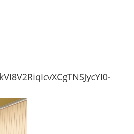
I8V2RiqIcvXCgTNSJycYI0-