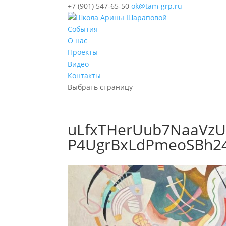
+7 (901) 547-65-50
ok@tam-grp.ru
События
О нас
Проекты
Видео
Контакты
Выбрать страницу
uLfxTHerUub7NaaVzUq
P4UgrBxLdPmeoSBh24