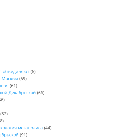
ас объединяют
(6)
ы Москвы
(69)
иная
(61)
ьшой Декабрьской
(66)
56)
(82)
8)
Экология мегаполиса
(44)
абрьской
(91)