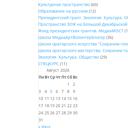
Культурное пространство
(60)
Образование на русском
(12)
Президентский грант. Экология. Культура. 
Пространство ЗОЖ на Большой Декабрьской
Фонд президентских грантов. МедиаМОСТ
(1
Школа МедиаАртВолонтёрБлогер
(36)
Школа ораторского искусства "Сохраним го
Школа ораторского мастерства. Сохраним г
Экология. Культура. Общество
(29)
СПЕЦКУРС
(11)
Август 2026
Пн
Вт
Ср
Чт
Пт
Сб
Вс
1
2
3
4
5
6
7
8
9
10
11
12
13
14
15
16
17
18
19
20
21
22
23
24
25
26
27
28
29
30
31
« Июл