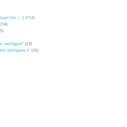
Общество — 2
(112)
(74)
5)
лос молодым"
(23)
олос молодым-2"
(35)