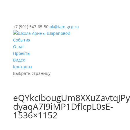
+7 (901) 547-65-50
ok@tam-grp.ru
События
О нас
Проекты
Видео
Контакты
Выбрать страницу
eQYkcIbougUm8XXuZavtqJP
dyaqA7I9iMP1DflcpL0sE-
1536×1152