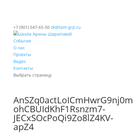
+7 (901) 547-65-50
ok@tam-grp.ru
События
О нас
Проекты
Видео
Контакты
Выбрать страницу
AnSZq0actLoICmHwrG9nj0
ohCBUIdKhF1Rsnzm7-
JECxSOcPoQi9Zo8lZ4KV-
apZ4