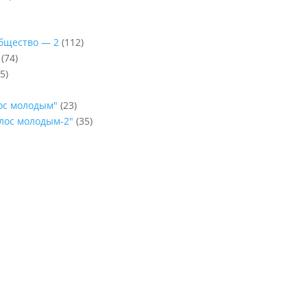
Общество — 2
(112)
(74)
5)
лос молодым"
(23)
олос молодым-2"
(35)