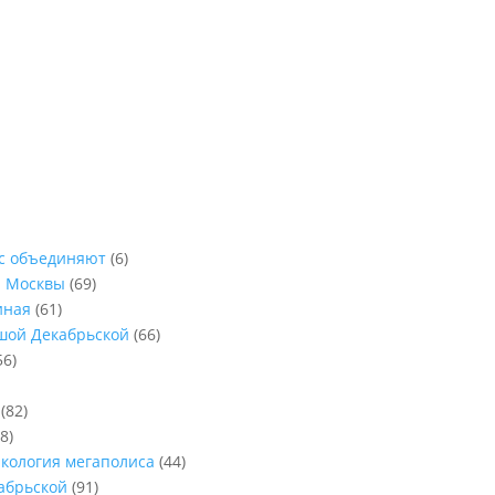
ас объединяют
(6)
ы Москвы
(69)
иная
(61)
ьшой Декабрьской
(66)
56)
(82)
8)
Экология мегаполиса
(44)
абрьской
(91)