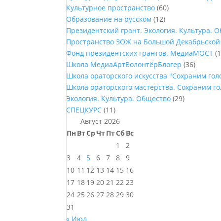
Культурное пространство
(60)
Образование на русском
(12)
Президентский грант. Экология. Культура. 
Пространство ЗОЖ на Большой Декабрьской
Фонд президентских грантов. МедиаМОСТ
(1
Школа МедиаАртВолонтёрБлогер
(36)
Школа ораторского искусства "Сохраним го
Школа ораторского мастерства. Сохраним г
Экология. Культура. Общество
(29)
СПЕЦКУРС
(11)
Август 2026
Пн
Вт
Ср
Чт
Пт
Сб
Вс
1
2
3
4
5
6
7
8
9
10
11
12
13
14
15
16
17
18
19
20
21
22
23
24
25
26
27
28
29
30
31
« Июл