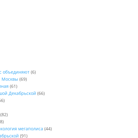
ас объединяют
(6)
ы Москвы
(69)
иная
(61)
ьшой Декабрьской
(66)
56)
(82)
8)
Экология мегаполиса
(44)
абрьской
(91)