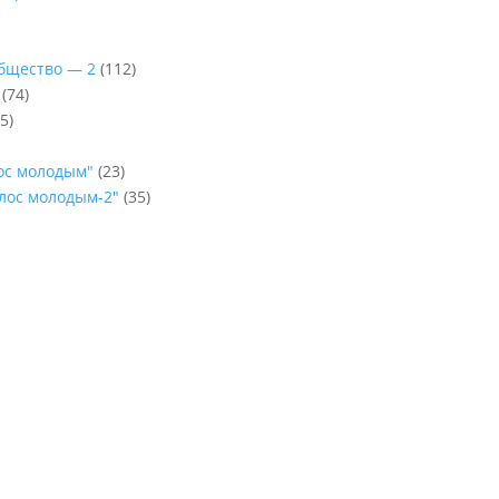
Общество — 2
(112)
(74)
5)
лос молодым"
(23)
олос молодым-2"
(35)