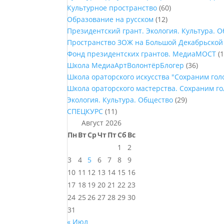
Культурное пространство
(60)
Образование на русском
(12)
Президентский грант. Экология. Культура. 
Пространство ЗОЖ на Большой Декабрьской
Фонд президентских грантов. МедиаМОСТ
(1
Школа МедиаАртВолонтёрБлогер
(36)
Школа ораторского искусства "Сохраним го
Школа ораторского мастерства. Сохраним г
Экология. Культура. Общество
(29)
СПЕЦКУРС
(11)
Август 2026
Пн
Вт
Ср
Чт
Пт
Сб
Вс
1
2
3
4
5
6
7
8
9
10
11
12
13
14
15
16
17
18
19
20
21
22
23
24
25
26
27
28
29
30
31
« Июл