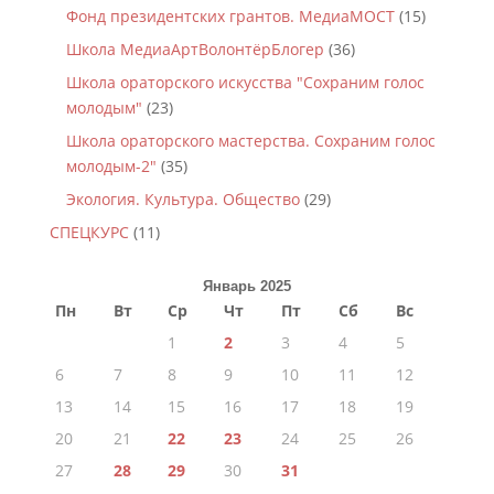
Фонд президентских грантов. МедиаМОСТ
(15)
Школа МедиаАртВолонтёрБлогер
(36)
Школа ораторского искусства "Сохраним голос
молодым"
(23)
Школа ораторского мастерства. Сохраним голос
молодым-2"
(35)
Экология. Культура. Общество
(29)
СПЕЦКУРС
(11)
Январь 2025
Пн
Вт
Ср
Чт
Пт
Сб
Вс
1
2
3
4
5
6
7
8
9
10
11
12
13
14
15
16
17
18
19
20
21
22
23
24
25
26
27
28
29
30
31