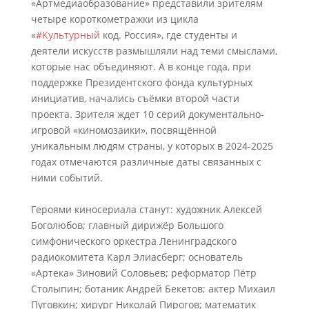
«Артмедиаобразование» представили зрителям
четыре короткометражки из цикла
«
#Культурный
код. Россия», где студенты и
деятели искусств размышляли над теми смыслами,
которые нас объединяют. А в конце года, при
поддержке Президентского фонда культурных
инициатив, начались съёмки второй части
проекта. Зрителя ждет 10 серий документально-
игровой «киномозаики», посвящённой
уникальным людям страны, у которых в 2024-2025
годах отмечаются различные даты связанных с
ними событий.
Героями киносериала станут: художник Алексей
Боголюбов; главный дирижёр Большого
симфонического оркестра Ленинградского
радиокомитета Карл Элиасберг; основатель
«Артека» Зиновий Соловьев; реформатор Пётр
Столыпин; ботаник Андрей Бекетов; актер Михаил
Пуговкин; хирург Николай Пирогов; математик