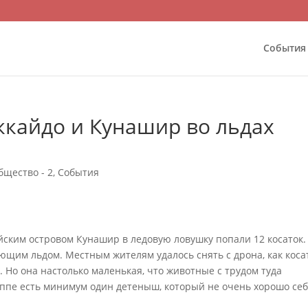
События
ккайдо и Кунашир во льдах
бщество - 2
,
События
йским островом Кунашир в ледовую ловушку попали 12 косаток.
щим льдом. Местным жителям удалось снять с дрона, как коса
Но она настолько маленькая, что животные с трудом туда
ппе есть минимум один детеныш, который не очень хорошо се