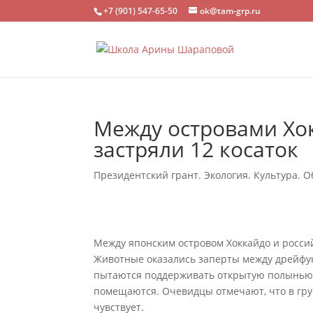
+7 (901) 547-65-50
ok@tam-grp.ru
Между островами Хо
застряли 12 косаток
Президентский грант. Экология. Культура. О
Между японским островом Хоккайдо и росси
Животные оказались заперты между дрейфую
пытаются поддерживать открытую полынью. 
помещаются. Очевидцы отмечают, что в гру
чувствует.