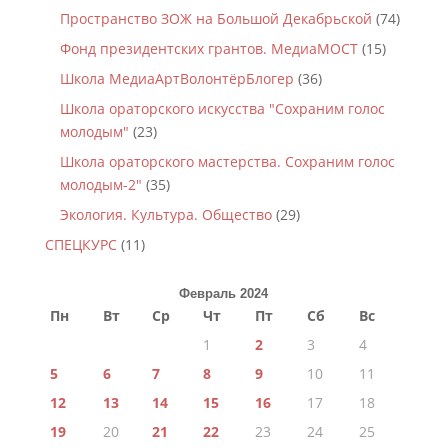
Пространство ЗОЖ на Большой Декабрьской
(74)
Фонд президентских грантов. МедиаМОСТ
(15)
Школа МедиаАртВолонтёрБлогер
(36)
Школа ораторского искусства "Сохраним голос
молодым"
(23)
Школа ораторского мастерства. Сохраним голос
молодым-2"
(35)
Экология. Культура. Общество
(29)
СПЕЦКУРС
(11)
Февраль 2024
Пн
Вт
Ср
Чт
Пт
Сб
Вс
1
2
3
4
5
6
7
8
9
10
11
12
13
14
15
16
17
18
19
20
21
22
23
24
25