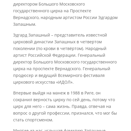
директором Большого Московского
государственного цирка на Проспекте
Вернадского, народным артистом России Эдгардом
Запашным.
Эдгард Запашный – представитель известной
цирковой династии Запашных в четвертом
поколении (по крови в четвёртом). Народный
артист Российской Федерации. Генеральный
директор Большого Московского государственного
цирка на проспекте Вернадского. Генеральный
продюсер и ведущий Всемирного фестиваля
циркового искусства «ИДОЛ».
Впервые выйдя на манеж в 1988 в Риге, он
сохранил верность цирку по сей день, потому что
цирк для него – сама жизнь. Правда, отвечая на
вопрос о другой профессии, признался, что мог бы
стать спортсменом.
Многие из нас, услышав фамилию Запашные,