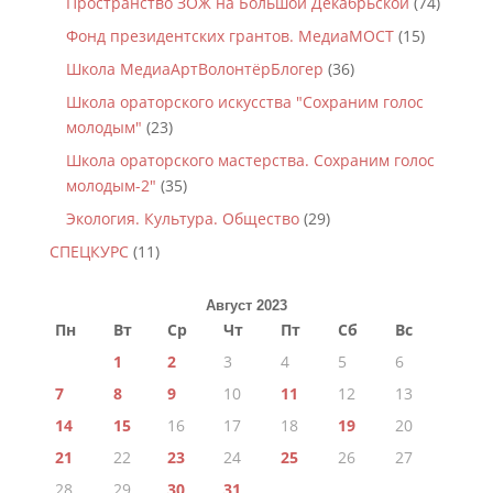
Пространство ЗОЖ на Большой Декабрьской
(74)
Фонд президентских грантов. МедиаМОСТ
(15)
Школа МедиаАртВолонтёрБлогер
(36)
Школа ораторского искусства "Сохраним голос
молодым"
(23)
Школа ораторского мастерства. Сохраним голос
молодым-2"
(35)
Экология. Культура. Общество
(29)
СПЕЦКУРС
(11)
Август 2023
Пн
Вт
Ср
Чт
Пт
Сб
Вс
1
2
3
4
5
6
7
8
9
10
11
12
13
14
15
16
17
18
19
20
21
22
23
24
25
26
27
28
29
30
31