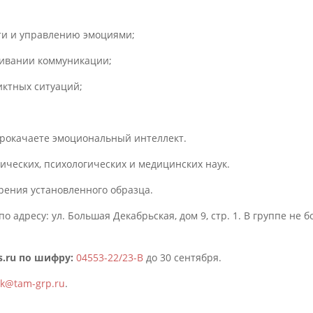
ти и управлению эмоциями;
ивании коммуникации;
иктных ситуаций;
прокачаете эмоциональный интеллект.
ческих, психологических и медицинских наук.
рения установленного образца.
о адресу: ул. Большая Декабрьская, дом 9, стр. 1. В группе не б
s.ru по шифру
:
04553-22/23-В
до 30 сентября.
ok@tam-grp.ru
.