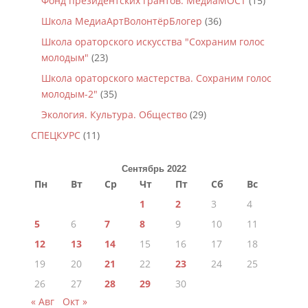
Фонд президентских грантов. МедиаМОСТ
(15)
Школа МедиаАртВолонтёрБлогер
(36)
Школа ораторского искусства "Сохраним голос
молодым"
(23)
Школа ораторского мастерства. Сохраним голос
молодым-2"
(35)
Экология. Культура. Общество
(29)
СПЕЦКУРС
(11)
Сентябрь 2022
Пн
Вт
Ср
Чт
Пт
Сб
Вс
1
2
3
4
5
6
7
8
9
10
11
12
13
14
15
16
17
18
19
20
21
22
23
24
25
26
27
28
29
30
« Авг
Окт »