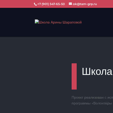
+7 (901) 547-65-50
ok@tam-grp.ru
Школа
Проект реализован с
исп
программы «Волонтеры 