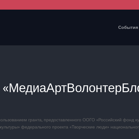
События
 «МедиаАртВолонтерБл
ользованием гранта, предоставленного ООГО «Российский фонд ку
культуры» федерального проекта
«Творческие люди» национальног