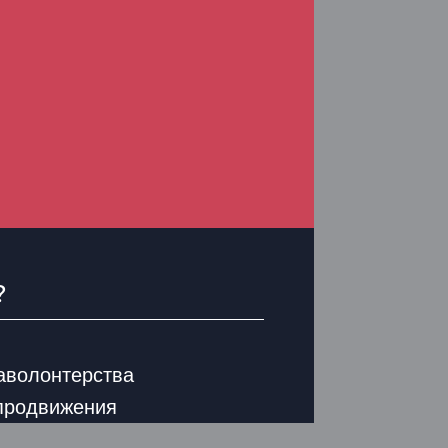
?
аволонтерства
продвижения