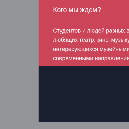
Кого мы ждем?
Студентов и людей разных в
любящих театр, кино, музыку
интересующихся музейными
современными направления