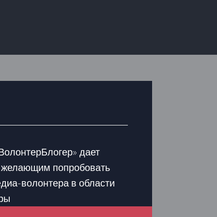
олонтерБлогер» дает
 желающим попробовать
едиа-волонтера в области
уры