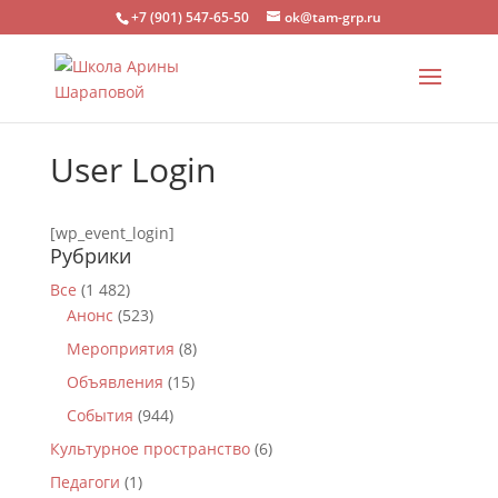
+7 (901) 547-65-50
ok@tam-grp.ru
User Login
[wp_event_login]
Рубрики
Все
(1 482)
Анонс
(523)
Мероприятия
(8)
Объявления
(15)
События
(944)
Культурное пространство
(6)
Педагоги
(1)