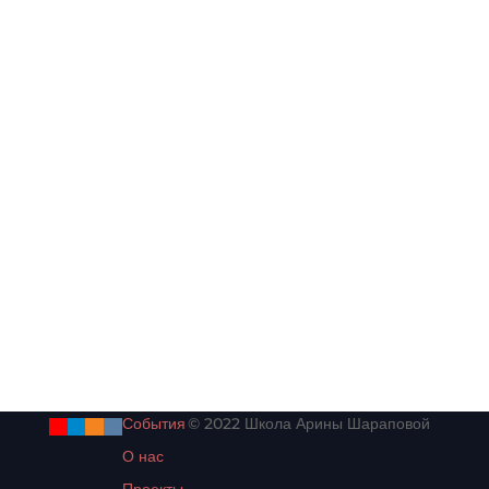
Подробнее о проекте «Добрые
знания»
Методические рекомендации для
волонтеров 2026
События
© 2022 Школа Арины Шараповой
О нас
Проекты