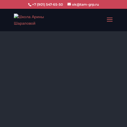
+7 (901) 547-65-50
ok@tam-grp.ru