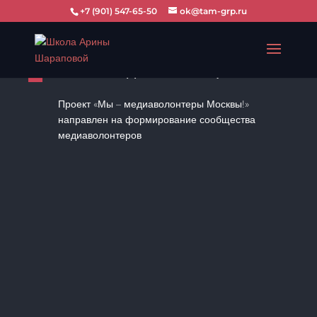
+7 (901) 547-65-50
ok@tam-grp.ru
Мы — медиаволонтеры Москвы!
Проект «Мы – медиаволонтеры Москвы!»
направлен на формирование сообщества
медиаволонтеров