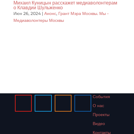
Михаил Куницын расскажет медиаволонтерам
о Клавдии Шульженко
Июн 26, 2024
|
Анонс
,
Грант Мэра Москвы. Мы -
Медиаволонтеры Москвы
Подробнее о проекте
События
О нас
Проекты
Видео
Контакты