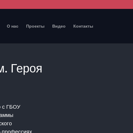
О нас
Проекты
Видео
Контакты
. Героя
о с ГБОУ
раммы
ского
а-профессиях.