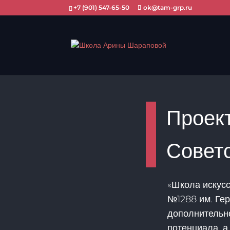
+7 (901) 547-65-50
ok@tam-grp.ru
Проек
Советс
«Школа искус
№1288 им. Гер
дополнительно
потенциала, а