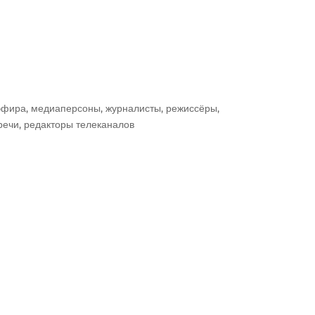
фира, медиаперсоны, журналисты, режиссёры,
 речи, редакторы телеканалов
Подробнее о проекте