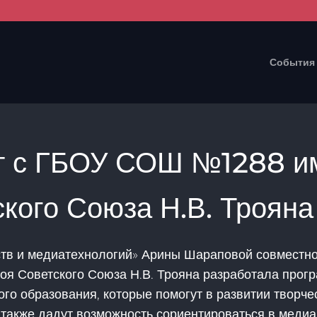
События
т с ГБОУ СОШ №1288 им
кого Союза Н.В. Трояна
ств и медиатехнологий» Арины Шараповой совместн
оя Советского Союза Н.В. Трояна разработала прог
го образования, которые помогут в развитии творче
 также дадут возможность сориентироваться в меди