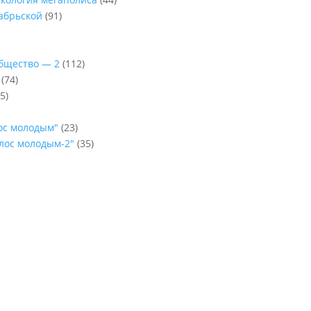
абрьской
(91)
Общество — 2
(112)
(74)
5)
лос молодым"
(23)
олос молодым-2"
(35)