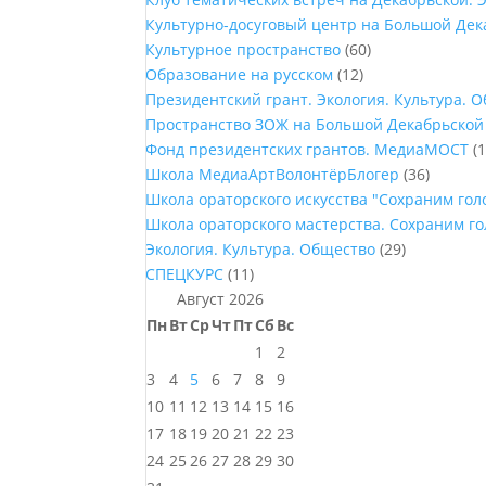
Культурно-досуговый центр на Большой Дек
Культурное пространство
(60)
Образование на русском
(12)
Президентский грант. Экология. Культура. 
Пространство ЗОЖ на Большой Декабрьской
Фонд президентских грантов. МедиаМОСТ
(1
Школа МедиаАртВолонтёрБлогер
(36)
Школа ораторского искусства "Сохраним го
Школа ораторского мастерства. Сохраним г
Экология. Культура. Общество
(29)
СПЕЦКУРС
(11)
Август 2026
Пн
Вт
Ср
Чт
Пт
Сб
Вс
1
2
3
4
5
6
7
8
9
10
11
12
13
14
15
16
17
18
19
20
21
22
23
24
25
26
27
28
29
30