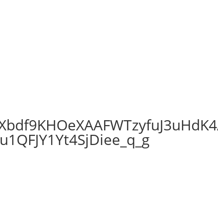
Xbdf9KHOeXAAFWTzyfuJ3uHdK4
1QFJY1Yt4SjDiee_q_g