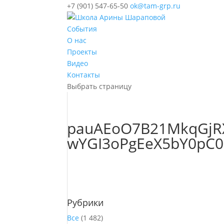
+7 (901) 547-65-50
ok@tam-grp.ru
События
О нас
Проекты
Видео
Контакты
Выбрать страницу
pauAEoO7B21MkqGjR
wYGI3oPgEeX5bY0pC0u
Рубрики
Все
(1 482)